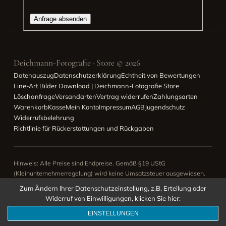
Deichmann-Fotografie · Store © 2026
Datenauszug
Datenschutzerklärung
Echtheit von Bewertungen
Fine-Art Bilder Download | Deichmann-Fotografie Store
Löschanfrage
Versandarten
Vertrag widerrufen
Zahlungsarten
Warenkorb
Kasse
Mein Konto
Impressum
AGB
Jugendschutz
Widerrufsbelehrung
Richtlinie für Rückerstattungen und Rückgaben
Hinweis: Alle Preise sind Endpreise. Gemäß §19 UStG
(Kleinunternehmerregelung) wird keine Umsatzsteuer ausgewiesen.
Altersempfehlung: ab 16 Jahren
Zum Ändern Ihrer Datenschutzeinstellung, z.B. Erteilung oder
Widerruf von Einwilligungen, klicken Sie hier:
EINSTELLUNGEN